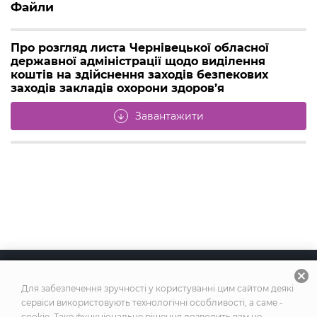
Файли
Про розгляд листа Чернівецької обласної
державної адміністрації щодо виділення
коштів на здійснення заходів безпекових
заходів закладів охорони здоров’я
Завантажити
arrow_downward
cancel
2026
© Усі права захищено
Для забезпечення зручності у користуванні цим сайтом деякі
сервіси використовують технологічні особливості, а саме -
cookie. Таке функціональне рішення дозволить вам не