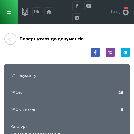
home
Вхід
UK
keyboard_backspace
Повернутися до документів
№ Документу
№ Сесії
28
№ Скликання
8
Категорія