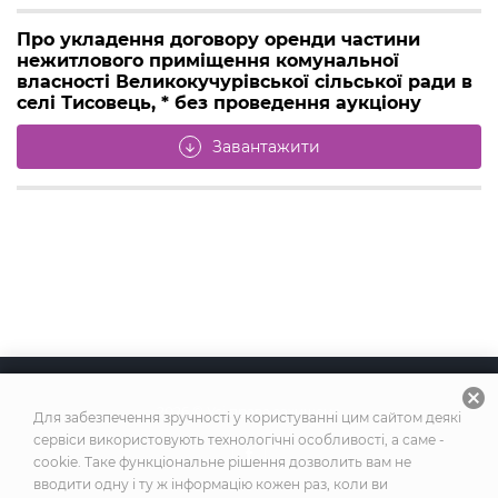
Про укладення договору оренди частини
нежитлового приміщення комунальної
власності Великокучурівської сільської ради в
селі Тисовець, * без проведення аукціону
Завантажити
arrow_downward
cancel
2026
© Усі права захищено
Для забезпечення зручності у користуванні цим сайтом деякі
сервіси використовують технологічні особливості, а саме -
cookie. Таке функціональне рішення дозволить вам не
вводити одну і ту ж інформацію кожен раз, коли ви