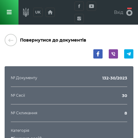
home
Вхід
UK
keyboard_backspace
Повернутися до документів
№ Документу
132-30/2023
№ Сесії
30
№ Скликання
8
Категорія