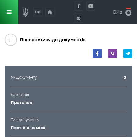
home
Вхід
UK
keyboard_backspace
Повернутися до документів
№ Документу
2
Категорія
Протокол
Тип документу
Постійні комісії