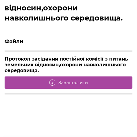
відносин,охорони
навколишнього середовища.
Файли
Протокол засідання постійної комісії з питань
земельних відносин,охорони навколишнього
середовища.
Завантажити
arrow_downward