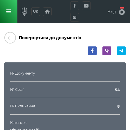
home
Вхід
UK
keyboard_backspace
Повернутися до документів
№ Документу
№ Сесії
54
№ Скликання
8
Категорія