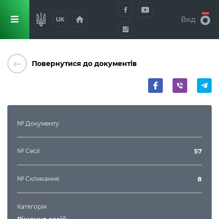
home
Вхід
UK
keyboard_backspace
Повернутися до документів
№ Документу
№ Сесії
57
№ Скликання
8
Категорія