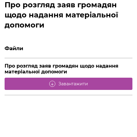
Про розгляд заяв громадян
щодо надання матеріальної
допомоги
Файли
Про розгляд заяв громадян щодо надання
матеріальної допомоги
Завантажити
arrow_downward